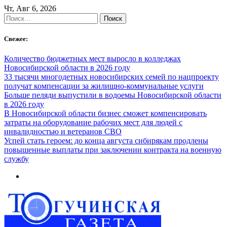
Skip
Чт, Авг 6, 2026
to
Найти:
content
Свежее:
Количество бюджетных мест выросло в колледжах
Новосибирской области в 2026 году
33 тысячи многодетных новосибирских семей по нацпроекту
получат компенсации за жилищно-коммунальные услуги
Больше пеляди выпустили в водоемы Новосибирской области
в 2026 году
В Новосибирской области бизнес сможет компенсировать
затраты на оборудование рабочих мест для людей с
инвалидностью и ветеранов СВО
Успей стать героем: до конца августа сибирякам продлены
повышенные выплаты при заключении контракта на военную
службу