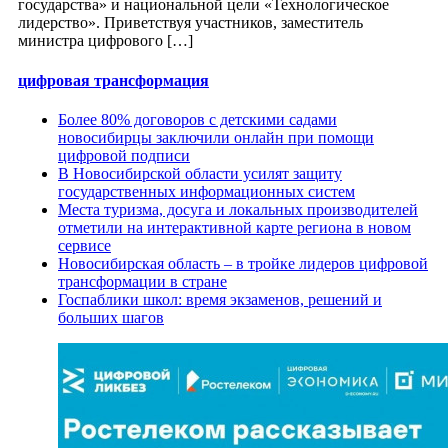
государства» и национальной цели «Технологическое
лидерство». Приветствуя участников, заместитель
министра цифрового […]
цифровая трансформация
Более 80% договоров с детскими садами
новосибирцы заключили онлайн при помощи
цифровой подписи
В Новосибирской области усилят защиту
государственных информационных систем
Места туризма, досуга и локальных производителей
отметили на интерактивной карте региона в новом
сервисе
Новосибирская область – в тройке лидеров цифровой
трансформации в стране
Госпаблики школ: время экзаменов, решений и
больших шагов