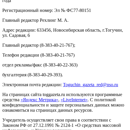
года
Регистрационный номер: Эл № ФС77-80151
Главный редактор Рехлинг М. А.
Адрес редакции: 633456, Новосибирская область, г.Тогучин,
ул. Садовая, 6
Главный редактор (8-383-40-21-767);
Телефон редакции (8-383-40-21-767)
отдел рекламы/факс (8-383-40-22-363)
бухгалтерия (8-383-40-29-393).
Электронная почта редакции:
Toguchin
_
gazeta
_
red
@
nso
.ru
На страницах сайта toggazeta.ru используются программные
средства
«Яндекс Метрика»
,
«LiveInternet»
. С политикой
конфиденциальности и защите персональных данных можно
ознакомиться на страницах данных ресурсов.
Учредитель осуществляет свои права в соответствии с
Законом РФ от 27.12.1991 № 2124-1 «О средствах массовой