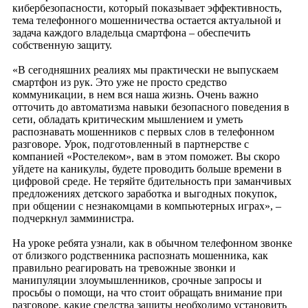
кибербезопасности, который показывает эффективность,
тема телефонного мошенничества остается актуальной и
задача каждого владельца смартфона – обеспечить
собственную защиту.
«В сегодняшних реалиях мы практически не выпускаем
смартфон из рук. Это уже не просто средство
коммуникации, в нем вся наша жизнь. Очень важно
отточить до автоматизма навыки безопасного поведения в
сети, обладать критическим мышлением и уметь
распознавать мошенников с первых слов в телефонном
разговоре. Урок, подготовленный в партнерстве с
компанией «Ростелеком», вам в этом поможет. Вы скоро
уйдете на каникулы, будете проводить больше времени в
цифровой среде. Не теряйте бдительность при заманчивых
предложениях детского заработка и выгодных покупок,
при общении с незнакомцами в компьютерных играх», –
подчеркнул замминистра.
На уроке ребята узнали, как в обычном телефонном звонке
от близкого родственника распознать мошенника, как
правильно реагировать на тревожные звонки и
манипуляции злоумышленников, срочные запросы и
просьбы о помощи, на что стоит обращать внимание при
разговоре, какие средства защиты необходимо установить