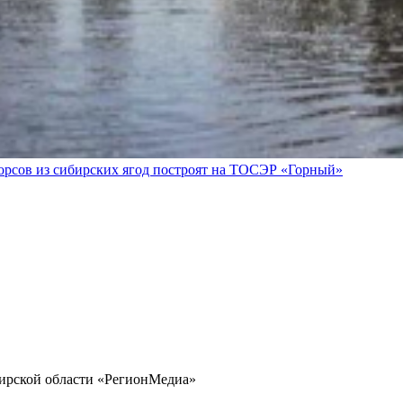
морсов из сибирских ягод построят на ТОСЭР «Горный»
бирской области «РегионМедиа»