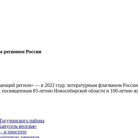
м регионом России
ающий регион» — в 2022 году литературным флагманом России с
», посвященным 85-летию Новосибирской области и 100-летию 
Тогучинского района
арусель веселья»
– в простоте
озитивом дачников