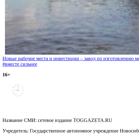
Навигация
Новые рабочие места и инвестиции – завод по изготовлению 
#вместе сильнее
по
16+
записям
Название СМИ: cетевое издание TOGGAZETA.RU
Учредитель: Государственное автономное учреждение Новоси