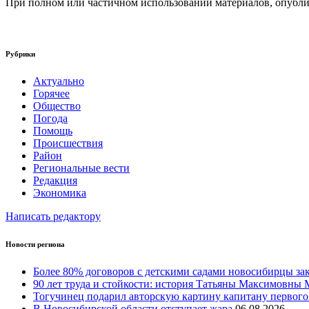
При полном или частичном использовании материалов, опублик
Рубрики
Актуально
Горячее
Общество
Погода
Помощь
Происшествия
Район
Региональные вести
Редакция
Экономика
Написать редактору
Новости региона
Более 80% договоров с детскими садами новосибирцы з
90 лет труда и стойкости: история Татьяны Максимовн
Тогучинец подарил авторскую картину капитану первого
В Новосибирской области отступает жара
06.08.2026