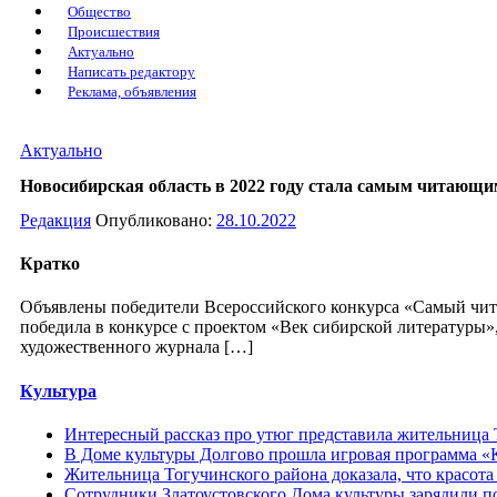
Общество
Происшествия
Актуально
Написать редактору
Реклама, объявления
Актуально
Новосибирская область в 2022 году стала самым читающи
Редакция
Опубликовано:
28.10.2022
Кратко
Объявлены победители Всероссийского конкурса «Самый чит
победила в конкурсе с проектом «Век сибирской литературы
художественного журнала […]
Культура
Интересный рассказ про утюг представила жительница 
В Доме культуры Долгово прошла игровая программа «К
Жительница Тогучинского района доказала, что красота 
Сотрудники Златоустовского Дома культуры зарядили п