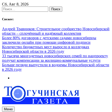
Skip
Сб, Авг 8, 2026
to
Найти:
content
Свежее:
Андрей Травников: Строительное сообщество Новосибирской
области – сплочённый и надёжный коллектив
Более 80% договоров с детскими садами новосибирцы
заключили онлайн при помощи цифровой подписи
Количество бюджетных мест выросло в колледжах
Новосибирской области в 2026 году
33 тысячи многодетных новосибирских семей по нацпроекту
получат компенсации за жилищно-коммунальные услуги
Больше пеляди выпустили в водоемы Новосибирской области
в 2026 году
Меню