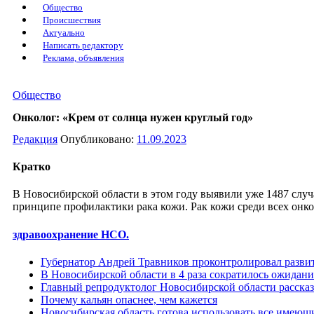
Общество
Происшествия
Актуально
Написать редактору
Реклама, объявления
Общество
Онколог: «Крем от солнца нужен круглый год»
Редакция
Опубликовано:
11.09.2023
Кратко
В Новосибирской области в этом году выявили уже 1487 слу
принципе профилактики рака кожи. Рак кожи среди всех онко
здравоохранение НСО.
Губернатор Андрей Травников проконтролировал развит
В Новосибирской области в 4 раза сократилось ожидани
Главный репродуктолог Новосибирской области рассказа
Почему кальян опаснее, чем кажется
Новосибирская область готова использовать все имею