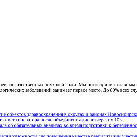
чаев злокачественных опухолей кожи. Мы поговорили с главны
логических заболеваний занимает первое место. До 80% всех сл
ие объектов здравоохранения в округах и районах Новосибирск
е ответа оператора после объединения диспетчерских 103
ла об обязательных анализах во время подготовки к беременно
щиеся возможности для повышения качества реабилитации участ