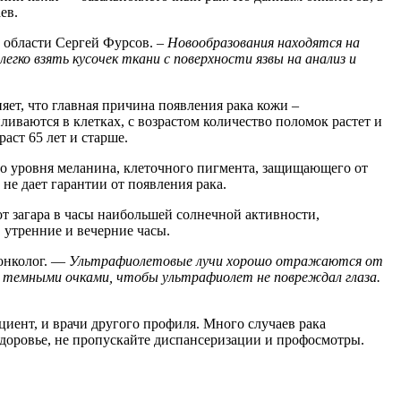
ев.
области Сергей Фурсов. –
Новообразования находятся на
гко взять кусочек ткани с поверхности язвы на анализ и
яет, что главная причина появления рака кожи –
иваются в клетках, с возрастом количество поломок растет и
аст 65 лет и старше.
го уровня меланина, клеточного пигмента, защищающего от
не дает гарантии от появления рака.
т загара в часы наибольшей солнечной активности,
 утренние и вечерние часы.
онколог. —
Ультрафиолетовые лучи хорошо отражаются от
 и темными очками, чтобы ультрафиолет не повреждал глаза.
циент, и врачи другого профиля. Много случаев рака
здоровье, не пропускайте диспансеризации и профосмотры.