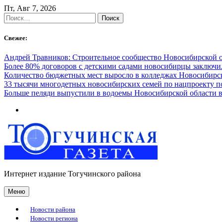
Skip
Пт, Авг 7, 2026
to
Найти:
content
Свежее:
Андрей Травников: Строительное сообщество Новосибирской 
Более 80% договоров с детскими садами новосибирцы заключ
Количество бюджетных мест выросло в колледжах Новосибирск
33 тысячи многодетных новосибирских семей по нацпроекту 
Больше пеляди выпустили в водоемы Новосибирской области в
Интернет издание Тогучинского района
Меню
Новости района
Новости региона