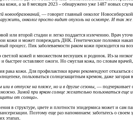
ка кожи, а за 8 месяцев 2023 – обнаружено уже 1487 новых случа
ей новообразований,
— говорит главный онколог Новосибирской 
ружить, онколог просто видит опухоль на осмотре. И так же ле
вой или второй стадии и легко поддается излечению. Врач уточн
слои кожи и может повреждать ДНК. Генетические поломки накапл
ый процесс. Пик заболеваемости раком кожи приходится на возр
 светлой кожей и множеством веснушек и родинок. Из-за низко
и быстрее оставляют ожоги. Но смуглая кожа, по словам врачей, 
ия рака кожи. Для профилактики врачи рекомендуют отказаться о
олнцепеке, пользоваться солнцезащитным кремом, даже загорая в
или в отпуске на пляже, но и в другие сезоны,
— подчеркивает 
озможно. Зимой при ярком солнце желательно пользоваться еще
ащиты от солнца».
нения в структуре, цвете и плотности эпидермиса может и сам па
ансеризации. Поэтому еще раз напоминаем: заботьтесь о своем 
их этапах.