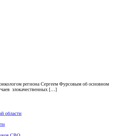
м онкологом региона Сергеем Фурсовым об основном
учаев злокачественных […]
ой области
сти
ников СВО