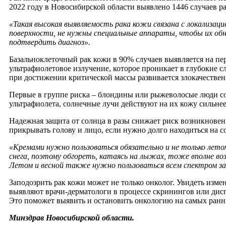
2022 году в Новосибирской области выявлено 1446 случаев ра
«Такая высокая выявляемость рака кожи связана с локализаци
поверхности, не нужны специальные аппараты, чтобы их обна
подтвердить диагноз».
Базальноклеточный рак кожи в 90% случаев выявляется на пер
ультрафиолетовое излучение, которое проникает в глубокие 
при достижении критической массы развивается злокачественн
Первые в группе риска – блондины или рыжеволосые люди со
ультрафиолета, солнечные лучи действуют на их кожу сильнее 
Надежная защита от солнца в разы снижает риск возникновен
прикрывать голову и лицо, если нужно долго находиться на с
«Кремами нужно пользоваться обязательно и не только летом 
снега, поэтому обгореть, катаясь на лыжах, тоже вполне в
Летом и весной также нужно пользоваться всем спектром з
Заподозрить рак кожи может не только онколог. Увидеть изме
выявляют врачи-дерматологи в процессе скринингов или дисп
Это поможет выявить и остановить онкологию на самых ранн
Минздрав Новосибирской области.