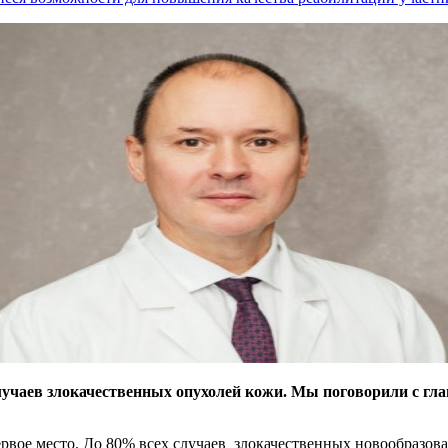
случаев злокачественных опухолей кожи. Мы поговорили с г
ервое место. До 80% всех случаев злокачественных новообразо