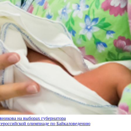
авникова на выборах губернатора
Всероссийской олимпиаде по Байкаловедению