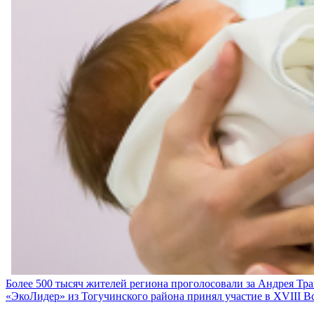
Навигация
Более 500 тысяч жителей региона проголосовали за Андрея Тр
«ЭкоЛидер» из Тогучинского района принял участие в XVIII 
по