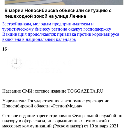
Навигация
Застройщикам, молодым предпринимателям и
туристическому бизнесу региона окажут господдержку
по
Вакцинация продолжается: прививка против коронавируса
записям
включена в национальный календарь
16+
Название СМИ: cетевое издание TOGGAZETA.RU
Учредитель: Государственное автономное учреждение
Новосибирской области «РегионМедиа»
Сетевое издание зарегистрировано Федеральной службой по
надзору в сфере связи, информационных технологий и
массовых коммуникаций (Роскомнадзор) от 19 января 2021