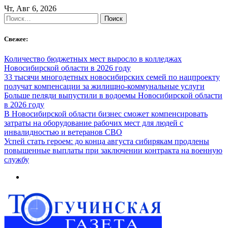
Skip
Чт, Авг 6, 2026
to
Найти:
content
Свежее:
Количество бюджетных мест выросло в колледжах
Новосибирской области в 2026 году
33 тысячи многодетных новосибирских семей по нацпроекту
получат компенсации за жилищно-коммунальные услуги
Больше пеляди выпустили в водоемы Новосибирской области
в 2026 году
В Новосибирской области бизнес сможет компенсировать
затраты на оборудование рабочих мест для людей с
инвалидностью и ветеранов СВО
Успей стать героем: до конца августа сибирякам продлены
повышенные выплаты при заключении контракта на военную
службу