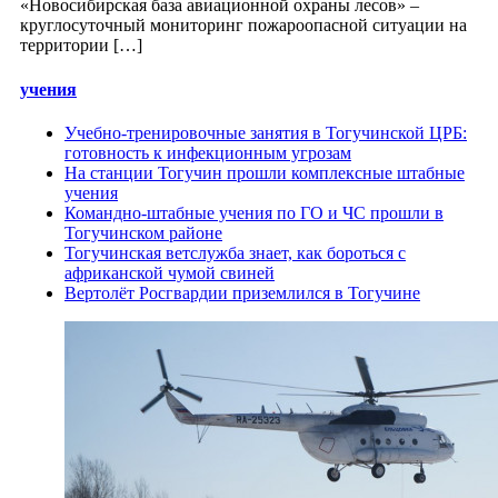
«Новосибирская база авиационной охраны лесов» –
круглосуточный мониторинг пожароопасной ситуации на
территории […]
учения
Учебно-тренировочные занятия в Тогучинской ЦРБ:
готовность к инфекционным угрозам
На станции Тогучин прошли комплексные штабные
учения
Командно-штабные учения по ГО и ЧС прошли в
Тогучинском районе
Тогучинская ветслужба знает, как бороться с
африканской чумой свиней
Вертолёт Росгвардии приземлился в Тогучине