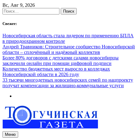
Skip
Вс, Авг 9, 2026
to
Найти:
content
Свежее:
Новосибирская область стала лидером по применению БПЛА
в природоохранном контроле
Андрей Травников: Строительное сообщество Новосибирской
области – сплочённый и надёжный коллектив
Более 80% договоров с детскими садами новосибирцы
заключили онлайн при помощи цифровой подписи
Количество бюджетных мест выросло в колледжах
Новосибирской области в 2026 году
33 тысячи многодетных новосибирских семей по нацпроекту
получат компенсации за жилищно-коммунальные услуги
Меню