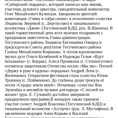
«Сибирский гвардеец», который написал наш земляк,
участник духового оркестра, самодеятельный композитор
Олег Михайлович Кузнецов. Заворожила зрителей
композиция «Гляжу в озёра синие» в исполнении солистки
Людмилы Зверевой (с. Дергоусово) и танцевального
коллектива «Джем» (Тогучинский КДЦ, рук. В.Шанина). В
такой торжественный день всех мужчин поздравили с
праздником заместитель Главы администрации
Тогучинского района Людмила Евгеньевна Ожеред и
председатель Совета депутатов Тогучинского района
Галина Михайловна Кирикова. А потом вдохновенно
звучал дуэт Ольги Кулябиной и Надежды Гельм «Идут
батальоны» (с. Коурак). Алеся Прошкина (с. Степногутово)
посвятила защитникам Отечества песню «Мы эхо». Песней
«Держу в руке я ордена» порадовал Андрей Ленк (с.
Янченково). Открытием фестиваля стала солистка Юлия
Трошина (с. Пойменное). До глубины души тронула её
песня «Сердце земли моей». Нечаевцы: солистка Яна
Эрленбах и ансамбль музыки для народа «С песней по
жизни» (рук. Е. Суховий) достойно завершили
праздничную программу.В концерте также приняли
участие солист Андрей Власенко (Тогучинский КДЦ) и
танцевальный коллектив «Ассорти» (рук. Л. Мустафина). В
заключение ведущие Анна Кирьян и Василий