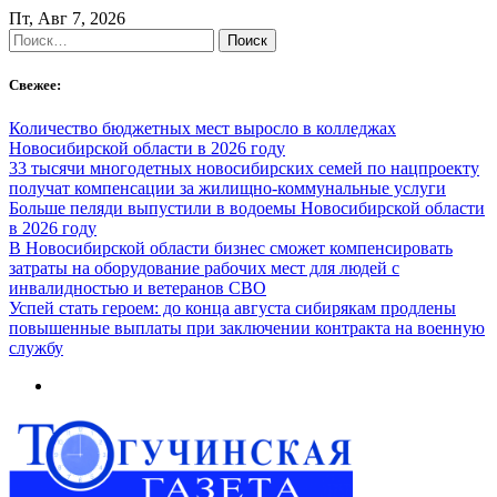
Skip
Пт, Авг 7, 2026
to
Найти:
content
Свежее:
Количество бюджетных мест выросло в колледжах
Новосибирской области в 2026 году
33 тысячи многодетных новосибирских семей по нацпроекту
получат компенсации за жилищно-коммунальные услуги
Больше пеляди выпустили в водоемы Новосибирской области
в 2026 году
В Новосибирской области бизнес сможет компенсировать
затраты на оборудование рабочих мест для людей с
инвалидностью и ветеранов СВО
Успей стать героем: до конца августа сибирякам продлены
повышенные выплаты при заключении контракта на военную
службу