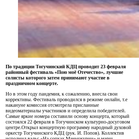
По традиции Тогучинский КДЦ проводит 23 февраля
районный фестиваль «Пою моё Отечество», лучшие
солисты которого затем принимают участие в
праздничном концерте.
Но в этом году пандемия, к сожалению, внесла свои
коррективы. Фестиваль проводился в режиме онлайн, т.е
накануне комиссия отсмотрела присланные
видеоматериалы участников и определила победителей.
Самые яркие номера составили основу концерта, который
состоялся 22 февраля в Тогучинском культурно-досуговом
центре.Открыл концертную программу народный духовой
оркестр Тогучинского КДЦ (рук. И. Попов). Коллектив
исполнил вальс «На сопках Маньчжурии» и марш