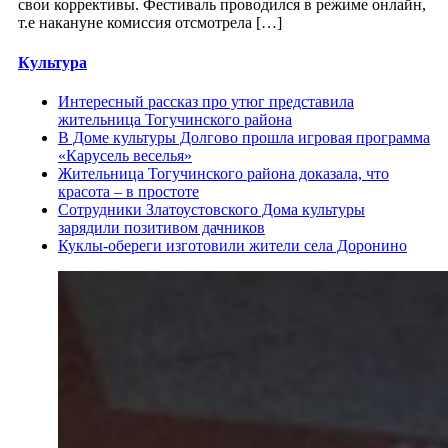
свои коррективы. Фестиваль проводился в режиме онлайн,
т.е накануне комиссия отсмотрела […]
Культура
Интересный рассказ про утюг представила
жительница Тогучинского района
В Доме культуры Долгово прошла игровая программа
«Карусель веселья»
Жительница Тогучинского района доказала, что
красота – в простоте
Сотрудники Златоустовского Дома культуры
зарядили позитивом дачников
Куклы-обереги изготовили жители села Доронино