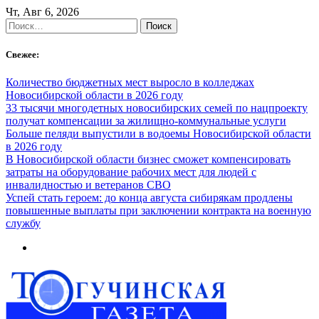
Skip
Чт, Авг 6, 2026
to
Найти:
content
Свежее:
Количество бюджетных мест выросло в колледжах
Новосибирской области в 2026 году
33 тысячи многодетных новосибирских семей по нацпроекту
получат компенсации за жилищно-коммунальные услуги
Больше пеляди выпустили в водоемы Новосибирской области
в 2026 году
В Новосибирской области бизнес сможет компенсировать
затраты на оборудование рабочих мест для людей с
инвалидностью и ветеранов СВО
Успей стать героем: до конца августа сибирякам продлены
повышенные выплаты при заключении контракта на военную
службу