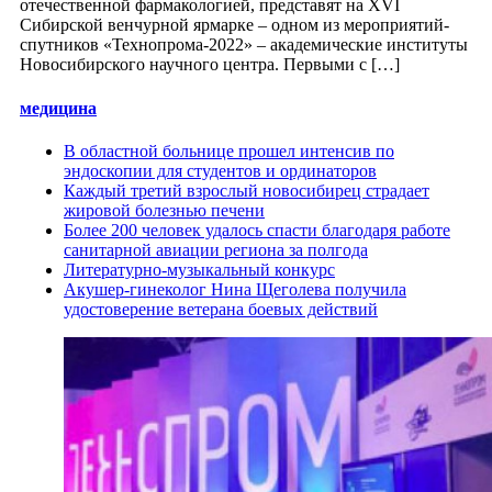
отечественной фармакологией, представят на XVI
Сибирской венчурной ярмарке – одном из мероприятий-
спутников «Технопрома-2022» – академические институты
Новосибирского научного центра. Первыми с […]
медицина
В областной больнице прошел интенсив по
эндоскопии для студентов и ординаторов
Каждый третий взрослый новосибирец страдает
жировой болезнью печени
Более 200 человек удалось спасти благодаря работе
санитарной авиации региона за полгода
Литературно-музыкальный конкурс
Акушер-гинеколог Нина Щеголева получила
удостоверение ветерана боевых действий