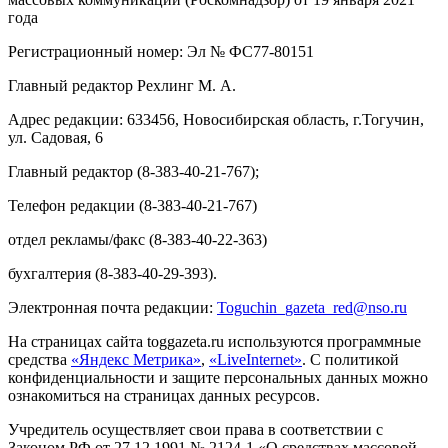
года
Регистрационный номер: Эл № ФС77-80151
Главный редактор Рехлинг М. А.
Адрес редакции: 633456, Новосибирская область, г.Тогучин,
ул. Садовая, 6
Главный редактор (8-383-40-21-767);
Телефон редакции (8-383-40-21-767)
отдел рекламы/факс (8-383-40-22-363)
бухгалтерия (8-383-40-29-393).
Электронная почта редакции:
Toguchin
_
gazeta
_
red
@
nso
.ru
На страницах сайта toggazeta.ru используются программные
средства
«Яндекс Метрика»
,
«LiveInternet»
. С политикой
конфиденциальности и защите персональных данных можно
ознакомиться на страницах данных ресурсов.
Учредитель осуществляет свои права в соответствии с
Законом РФ от 27.12.1991 № 2124-1 «О средствах массовой