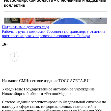
Навигация
Патриотизм с детского сада
Рабочая группа комиссии Госсовета по транспорту отметила
по
рост пассажирских перевозок в аэропортах Сибири
записям
16+
Название СМИ: cетевое издание TOGGAZETA.RU
Учредитель: Государственное автономное учреждение
Новосибирской области «РегионМедиа»
Сетевое издание зарегистрировано Федеральной службой по
надзору в сфере связи, информационных технологий и
массовых коммуникаций (Роскомнадзор) от 19 января 2021