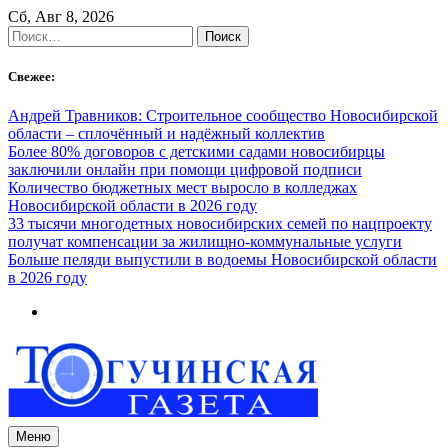
Skip
Сб, Авг 8, 2026
to
Найти:
content
Свежее:
Андрей Травников: Строительное сообщество Новосибирской
области – сплочённый и надёжный коллектив
Более 80% договоров с детскими садами новосибирцы
заключили онлайн при помощи цифровой подписи
Количество бюджетных мест выросло в колледжах
Новосибирской области в 2026 году
33 тысячи многодетных новосибирских семей по нацпроекту
получат компенсации за жилищно-коммунальные услуги
Больше пеляди выпустили в водоемы Новосибирской области
в 2026 году
Меню