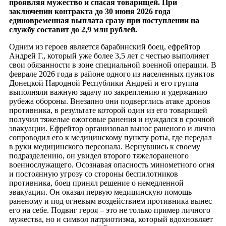
проявляя мужество и спасая товарищей. При
заключении контракта до 30 июня 2026 года
единовременная выплата сразу при поступлении на
службу составит до 2,9 млн рублей.
Одним из героев является барабинский боец, ефрейтор
Андрей Г., который уже более 3,5 лет с честью выполняет
свои обязанности в зоне специальной военной операции. В
феврале 2026 года в районе одного из населенных пунктов
Донецкой Народной Республики Андрей и его группа
выполняли важную задачу по закреплению и удержанию
рубежа обороны. Внезапно они подверглись атаке дронов
противника, в результате которой один из его товарищей
получил тяжелые ожоговые ранения и нуждался в срочной
эвакуации. Ефрейтор организовал вынос раненого и лично
сопроводил его к медицинскому пункту роты, где передал
в руки медицинского персонала. Вернувшись к своему
подразделению, он увидел второго тяжелораненого
военнослужащего. Осознавая опасность минометного огня
и постоянную угрозу со стороны беспилотников
противника, боец принял решение о немедленной
эвакуации. Он оказал первую медицинскую помощь
раненому и под огневым воздействием противника вынес
его на себе. Подвиг героя – это не только пример личного
мужества, но и символ патриотизма, который вдохновляет