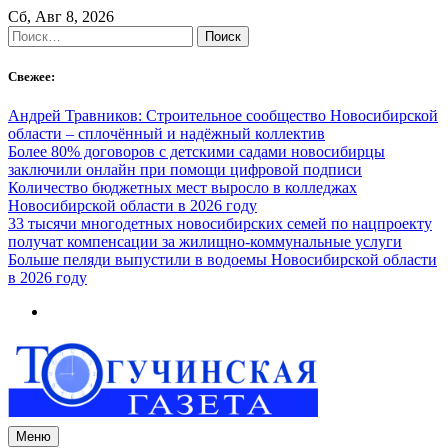
Skip
Сб, Авг 8, 2026
to
Найти:
content
Свежее:
Андрей Травников: Строительное сообщество Новосибирской
области – сплочённый и надёжный коллектив
Более 80% договоров с детскими садами новосибирцы
заключили онлайн при помощи цифровой подписи
Количество бюджетных мест выросло в колледжах
Новосибирской области в 2026 году
33 тысячи многодетных новосибирских семей по нацпроекту
получат компенсации за жилищно-коммунальные услуги
Больше пеляди выпустили в водоемы Новосибирской области
в 2026 году
Меню