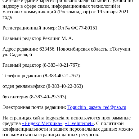
Сетевое издание зарегистрировано Федеральной службой по
надзору в сфере связи, информационных технологий и
массовых коммуникаций (Роскомнадзор) от 19 января 2021
года
Регистрационный номер: Эл № ФС77-80151
Главный редактор Рехлинг М. А.
Адрес редакции: 633456, Новосибирская область, г.Тогучин,
ул. Садовая, 6
Главный редактор (8-383-40-21-767);
Телефон редакции (8-383-40-21-767)
отдел рекламы/факс (8-383-40-22-363)
бухгалтерия (8-383-40-29-393).
Электронная почта редакции:
Toguchin
_
gazeta
_
red
@
nso
.ru
На страницах сайта toggazeta.ru используются программные
средства
«Яндекс Метрика»
,
«LiveInternet»
. С политикой
конфиденциальности и защите персональных данных можно
ознакомиться на страницах данных ресурсов.