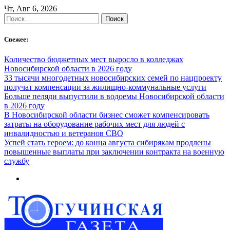
Skip
Чт, Авг 6, 2026
to
Найти:
content
Свежее:
Количество бюджетных мест выросло в колледжах
Новосибирской области в 2026 году
33 тысячи многодетных новосибирских семей по нацпроекту
получат компенсации за жилищно-коммунальные услуги
Больше пеляди выпустили в водоемы Новосибирской области
в 2026 году
В Новосибирской области бизнес сможет компенсировать
затраты на оборудование рабочих мест для людей с
инвалидностью и ветеранов СВО
Успей стать героем: до конца августа сибирякам продлены
повышенные выплаты при заключении контракта на военную
службу