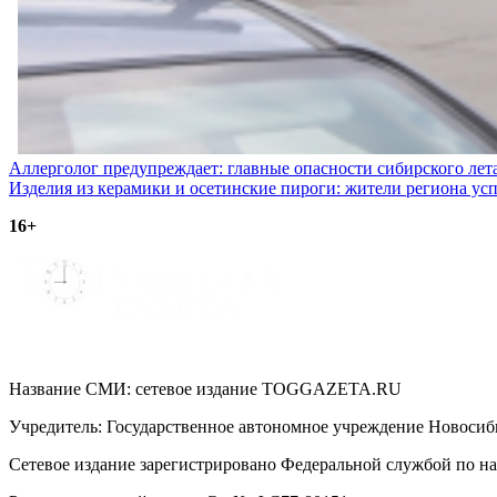
Навигация
Аллерголог предупреждает: главные опасности сибирского лет
Изделия из керамики и осетинские пироги: жители региона ус
по
16+
записям
Название СМИ: cетевое издание TOGGAZETA.RU
Учредитель: Государственное автономное учреждение Новоси
Сетевое издание зарегистрировано Федеральной службой по на