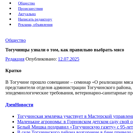
Общество
Происшествия
Актуально
Написать редактору
Реклама, объявления
Общество
Тогучинцы узнали о том, как правильно выбрать мясо
Редакция
Опубликовано:
12.07.2025
Кратко
В Тогучине прошло совещание – семинар «О реализации мяса
представители отделов администрации Тогучинского района,
эпидемиологические требования, ветеринарно-санитарные пр
ДзенНовости
Тогучинская землячка участвует в Мастерской управле
Маленькие агрономы: в Горновском детском саду свой 
Белый Мишка поздравил «Тогучинскую газету» с 95-ле
В селе Тогучинского района возгорание в бане привело