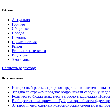
Рубрики
Актуально
Горячее
Общество
Погода
Помощь
Происшествия
Район
Региональные вести
Редакция
Экономика
Написать редактору
Новости региона
Интересный рассказ про утюг представила жительница Т
Зарядка со стражем порядка: бодро начали середину неде
Количество бюджетных мест выросло в колледжах Новоси
В общественной приемной Губернатора области будет пр
33 тысячи многодетных новосибирских семей по нацпро