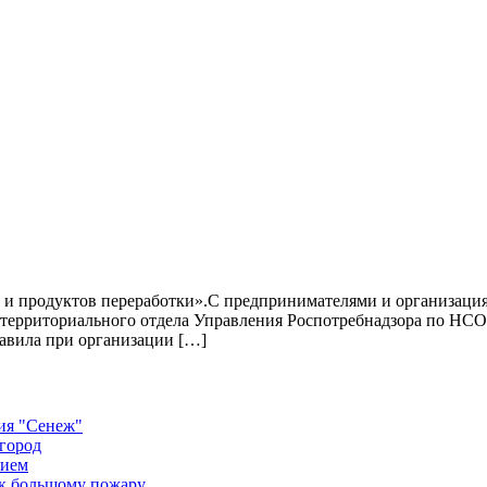
 и продуктов переработки».С предпринимателями и организаци
 территориального отдела Управления Роспотребнадзора по НС
авила при организации […]
ния "Сенеж"
огород
тием
 к большому пожару