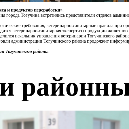
са и продуктов переработки».
я города Тогучина встретились представители отделов админис
гические требования, ветеринарно-санитарные правила при орг
дится ветеринарно-санитарная экспертиза продукции животного
елился начальник управления ветеринарии Тогучинского район
говли администрации Тогучинского района продолжит информир
и Тогучинского района.