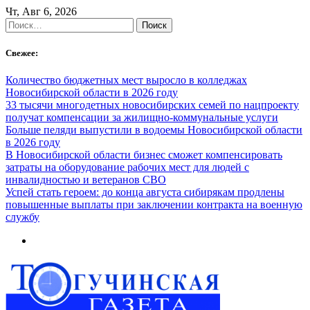
Skip
Чт, Авг 6, 2026
to
Найти:
content
Свежее:
Количество бюджетных мест выросло в колледжах
Новосибирской области в 2026 году
33 тысячи многодетных новосибирских семей по нацпроекту
получат компенсации за жилищно-коммунальные услуги
Больше пеляди выпустили в водоемы Новосибирской области
в 2026 году
В Новосибирской области бизнес сможет компенсировать
затраты на оборудование рабочих мест для людей с
инвалидностью и ветеранов СВО
Успей стать героем: до конца августа сибирякам продлены
повышенные выплаты при заключении контракта на военную
службу