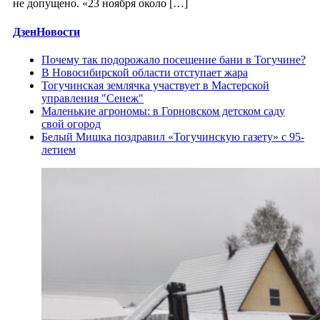
не допущено. «23 ноября около […]
ДзенНовости
Почему так подорожало посещение бани в Тогучине?
В Новосибирской области отступает жара
Тогучинская землячка участвует в Мастерской
управления "Сенеж"
Маленькие агрономы: в Горновском детском саду
свой огород
Белый Мишка поздравил «Тогучинскую газету» с 95-
летием