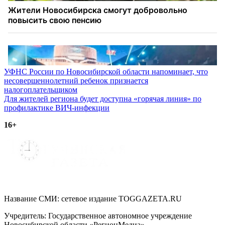
Навигация
УФНС России по Новосибирской области напоминает, что
несовершеннолетний ребенок признается
по
налогоплательщиком
записям
Для жителей региона будет доступна «горячая линия» по
профилактике ВИЧ-инфекции
16+
Название СМИ: cетевое издание TOGGAZETA.RU
Учредитель: Государственное автономное учреждение
Новосибирской области «РегионМедиа»