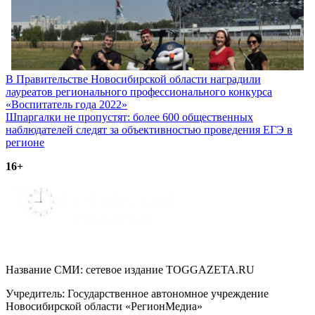
Навигация
В Правительстве Новосибирской области наградили
лауреатов регионального профессионального конкурса
по
«Воспитатель года 2022»
записям
Шпаргалки не пропустят: более 600 общественных
наблюдателей следят за объективностью проведения ЕГЭ в
регионе
16+
Название СМИ: cетевое издание TOGGAZETA.RU
Учредитель: Государственное автономное учреждение
Новосибирской области «РегионМедиа»