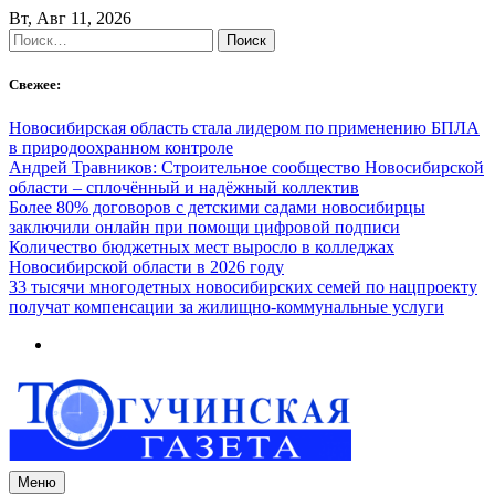
Skip
Вт, Авг 11, 2026
to
Найти:
content
Свежее:
Новосибирская область стала лидером по применению БПЛА
в природоохранном контроле
Андрей Травников: Строительное сообщество Новосибирской
области – сплочённый и надёжный коллектив
Более 80% договоров с детскими садами новосибирцы
заключили онлайн при помощи цифровой подписи
Количество бюджетных мест выросло в колледжах
Новосибирской области в 2026 году
33 тысячи многодетных новосибирских семей по нацпроекту
получат компенсации за жилищно-коммунальные услуги
Меню