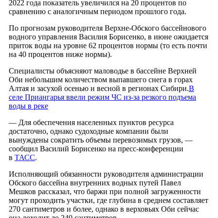
2022 года показатель увеличился на 20 процентов по
сравнению с аналогичным периодом прошлого года.
По прогнозам руководителя Верхне-Обского бассейнового
водного управления Василия Борисенко, в июне ожидается
приток воды на уровне 62 процентов нормы (то есть почти
на 40 процентов ниже нормы).
Специалисты объясняют маловодье в бассейне Верхней
Оби небольшим количеством выпавшего снега в горах
Алтая и засухой осенью и весной в регионах Сибири.
В
селе Приангарья ввели режим ЧС из-за резкого подъема
воды в реке
— Для обеспечения населенных пунктов ресурса
достаточно, однако судоходные компании были
вынуждены сократить объемы перевозимых грузов, —
сообщил Василий Борисенко на пресс-конференции
в
ТАСС
.
Исполняющий обязанности руководителя администрации
Обского бассейна внутренних водных путей Павел
Мешков рассказал, что баржи при полной загруженности
могут проходить участки, где глубина в среднем составляет
270 сантиметров и более, однако в верховьях Оби сейчас
она доходит до 240 сантиметров.