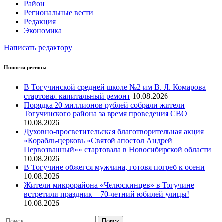
Район
Региональные вести
Редакция
Экономика
Написать редактору
Новости региона
В Тогучинской средней школе №2 им В. Л. Комарова
стартовал капитальный ремонт
10.08.2026
Порядка 20 миллионов рублей собрали жители
Тогучинского района за время проведения СВО
10.08.2026
Духовно-просветительская благотворительная акция
«Корабль-церковь «Святой апостол Андрей
Первозванный»» стартовала в Новосибирской области
10.08.2026
В Тогучине обжегся мужчина, готовя погреб к осени
10.08.2026
Жители микрорайона «Челюскинцев» в Тогучине
встретили праздник – 70-летний юбилей улицы!
10.08.2026
Найти: