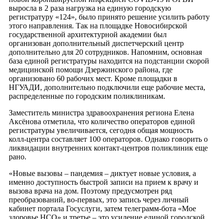
выросла в 2 раза нагрузка на единую городскую
регистратуру «124», было принято решение усилить работу
этого направления. Так на площадке Новосибирской
государственной архитектурной академии был
организован дополнительный диспетчерский центр
дополнительно для 20 сотрудников. Напомним, основная
база единой регистратуры находится на подстанции скорой
медицинской помощи Дзержинского района, где
организовано 60 рабочих мест. Кроме площадки в
НГУАДИ, дополнительно подключили еще рабочие места,
распределенные по городским поликлиникам.
Заместитель министра здравоохранения региона Елена
Аксёнова отметила, что количество операторов единой
регистратуры увеличивается, сегодня общая мощность
колл-центра составляет 100 операторов. Однако говорить о
ликвидации внутренних контакт-центров поликлиник еще
рано.
«Новые вызовы – пандемия – диктует новые условия, а
именно доступность быстрой записи на прием к врачу и
вызова врача на дом. Поэтому предусмотрен ряд
преобразований, во-первых, это запись через личный
кабинет портала Госуслуги, затем телеграмм-бота «Мое
здоровье НСО» и третье – это усиление единой городской