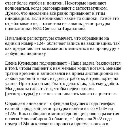
ответ более удобен и понятен. Некоторые начинают
волноваться, когда разговаривают с автоответчиком.
Думаю, что население все равно привыкнет к этим
инновациям. Если возникают какие-то ошибки, то все это
отрабатывается», – отметила начальник регистратуры
поликлиники №24 Светлана Таратынова.
Начальник регистратуры отмечает, что обращение на
единый номер «124» облегчает запись на вакцинацию, так
как предоставляет возможность записаться на процедуру в
любую поликлинику.
Елена Кузнецова подчеркивает: «Наша задача [заключается
в том], чтобы пациент к нам меньше ходил ногами, меньше
тратил времени и записывался на прием дистанционно из
любой удобной точки: из дома, с работы, в транспорте, на
улице. При этом он мог бы это делать так, как ему удобно.
Мы должны сделать так, чтобы перед окнами
[регистратуры] у нас не скапливалось много пациентов».
Обращаем внимание – с февраля будущего года телефон
единой городской регистратуры изменится со «124» на
«122». Как сообщили в министерстве цифрового развития
и связи Новосибирской области, с 1 февраля 2022 года
номер «124» исключат из процесса приема звонков в