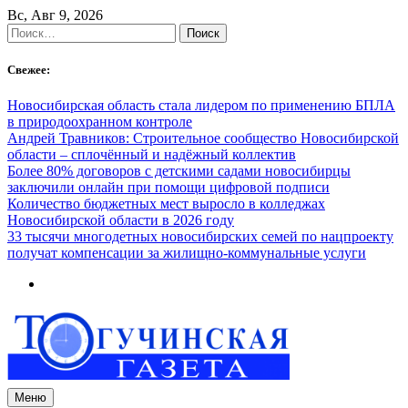
Skip
Вс, Авг 9, 2026
to
Найти:
content
Свежее:
Новосибирская область стала лидером по применению БПЛА
в природоохранном контроле
Андрей Травников: Строительное сообщество Новосибирской
области – сплочённый и надёжный коллектив
Более 80% договоров с детскими садами новосибирцы
заключили онлайн при помощи цифровой подписи
Количество бюджетных мест выросло в колледжах
Новосибирской области в 2026 году
33 тысячи многодетных новосибирских семей по нацпроекту
получат компенсации за жилищно-коммунальные услуги
Меню