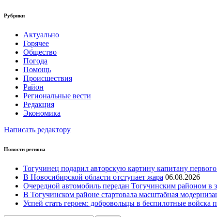
Рубрики
Актуально
Горячее
Общество
Погода
Помощь
Происшествия
Район
Региональные вести
Редакция
Экономика
Написать редактору
Новости региона
Тогучинец подарил авторскую картину капитану первого
В Новосибирской области отступает жара
06.08.2026
Очередной автомобиль передан Тогучинским районом в
В Тогучинском районе стартовала масштабная модерниз
Успей стать героем: добровольцы в беспилотные войска по