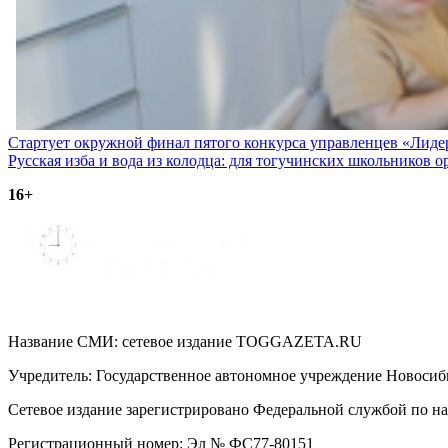
Навигация
Стартует окружной финал пятого конкурса управленцев «Лиде
Русская изба и вода из колодца: для тогучинских школьников
по
16+
записям
Название СМИ: cетевое издание TOGGAZETA.RU
Учредитель: Государственное автономное учреждение Новоси
Сетевое издание зарегистрировано Федеральной службой по на
Регистрационный номер: Эл № ФС77-80151