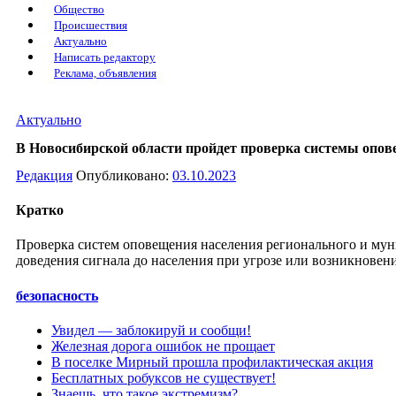
Общество
Происшествия
Актуально
Написать редактору
Реклама, объявления
Актуально
В Новосибирской области пройдет проверка системы опо
Редакция
Опубликовано:
03.10.2023
Кратко
Проверка систем оповещения населения регионального и муни
доведения сигнала до населения при угрозе или возникновен
безопасность
Увидел — заблокируй и сообщи!
Железная дорога ошибок не прощает
В поселке Мирный прошла профилактическая акция
Бесплатных робуксов не существует!
Знаешь, что такое экстремизм?