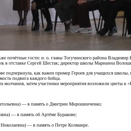
е почётные гости: и. о. главы Тогучинского района Владимир Б
ик в отставке Сергей Шестак; директор школы Марианна Волоши
е подчеркнула, как важен пример Героев для учащихся школы, 
мость подвига каждого бойца.
а молчания, затем участники мероприятия возложили цветы к «
атольевна) — в память о Дмитрии Мирошниченко;
вна) — в память об Артёме Буракове;
 Николаевна) — в память о Петре Колмаире.