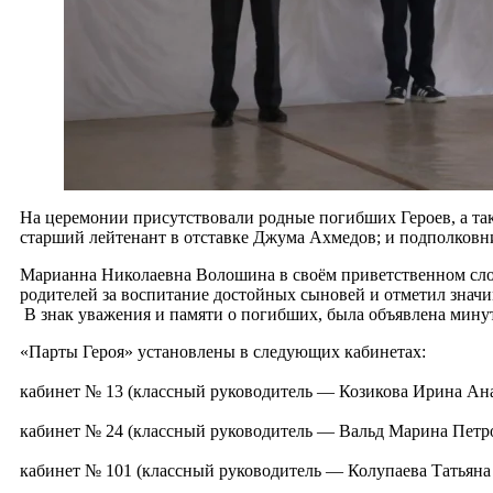
На церемонии присутствовали родные погибших Героев, а такж
старший лейтенант в отставке Джума Ахмедов; и подполковн
Марианна Николаевна Волошина в своём приветственном слов
родителей за воспитание достойных сыновей и отметил значи
В знак уважения и памяти о погибших, была объявлена минут
«Парты Героя» установлены в следующих кабинетах:
кабинет № 13 (классный руководитель — Козикова Ирина Ан
кабинет № 24 (классный руководитель — Вальд Марина Петро
кабинет № 101 (классный руководитель — Колупаева Татьяна