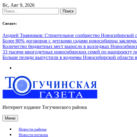
Skip
Вс, Авг 9, 2026
to
Найти:
content
Свежее:
Андрей Травников: Строительное сообщество Новосибирской 
Более 80% договоров с детскими садами новосибирцы заключ
Количество бюджетных мест выросло в колледжах Новосибирск
33 тысячи многодетных новосибирских семей по нацпроекту 
Больше пеляди выпустили в водоемы Новосибирской области в
Интернет издание Тогучинского района
Меню
Новости района
Новости региона