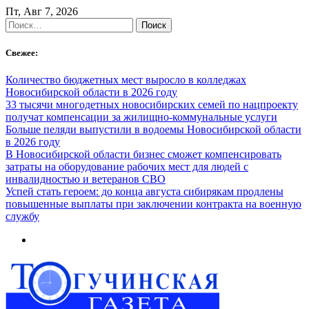
Skip
Пт, Авг 7, 2026
to
Найти:
content
Свежее:
Количество бюджетных мест выросло в колледжах
Новосибирской области в 2026 году
33 тысячи многодетных новосибирских семей по нацпроекту
получат компенсации за жилищно-коммунальные услуги
Больше пеляди выпустили в водоемы Новосибирской области
в 2026 году
В Новосибирской области бизнес сможет компенсировать
затраты на оборудование рабочих мест для людей с
инвалидностью и ветеранов СВО
Успей стать героем: до конца августа сибирякам продлены
повышенные выплаты при заключении контракта на военную
службу