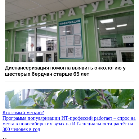
Навигация
Кто самый меткий?
Программа популяризации ИТ-профессий работает – спрос на
по
места в новосибирских вузах на ИТ-специальности растёт на
записям
300 человек в год