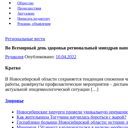
Общество
Происшествия
Актуально
Написать редактору
Реклама, объявления
Региональные вести
Во Всемирный день здоровья региональный минздрав нап
Редакция
Опубликовано:
10.04.2022
Кратко
В Новосибирской области сохраняется тенденция снижения 
работы, развёрнуты профилактические мероприятия – диспа
актуальной эпидемиологической ситуации […]
Здоровье
Новосибирские хирурги провели уникальную операцию 
Как жительница Тогучина научилась бороться с жарой?
Госпаблики больниц Новосибирской области: истории 
Минимум 150 минут кардионагрузки в неделю необход