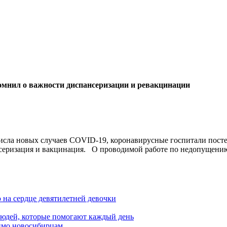
омнил о важности диспансеризации и ревакцинации
числа новых случаев COVID-19, коронавирусные госпитали пос
нсеризация и вакцинация. О проводимой работе по недопущени
на сердце девятилетней девочки
людей, которые помогают каждый день
имо новосибирцам