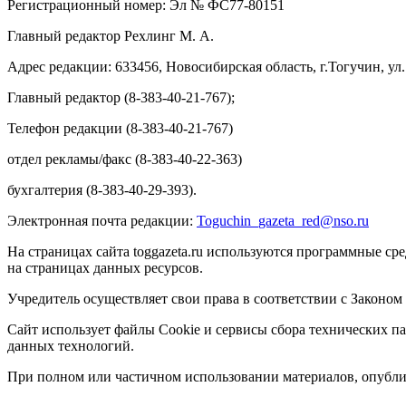
Регистрационный номер: Эл № ФС77-80151
Главный редактор Рехлинг М. А.
Адрес редакции: 633456, Новосибирская область, г.Тогучин, ул.
Главный редактор (8-383-40-21-767);
Телефон редакции (8-383-40-21-767)
отдел рекламы/факс (8-383-40-22-363)
бухгалтерия (8-383-40-29-393).
Электронная почта редакции:
Toguchin
_
gazeta
_
red
@
nso
.ru
На страницах сайта toggazeta.ru используются программные ср
на страницах данных ресурсов.
Учредитель осуществляет свои права в соответствии с Законом
Сайт использует файлы Cookie и сервисы сбора технических па
данных технологий.
При полном или частичном использовании материалов, опублик