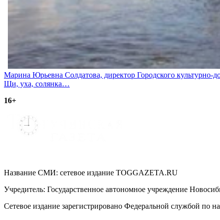
Навигация
Марина Юрьевна Солдатова, директор Городского культурно-до
Щи, уха, солянка…
по
16+
записям
Название СМИ: cетевое издание TOGGAZETA.RU
Учредитель: Государственное автономное учреждение Новоси
Сетевое издание зарегистрировано Федеральной службой по на