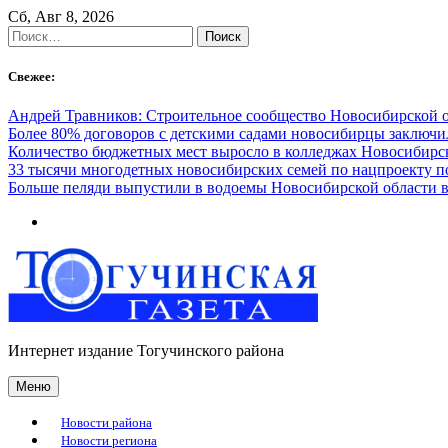
Skip
Сб, Авг 8, 2026
to
Найти:
content
Свежее:
Андрей Травников: Строительное сообщество Новосибирской 
Более 80% договоров с детскими садами новосибирцы заключ
Количество бюджетных мест выросло в колледжах Новосибирск
33 тысячи многодетных новосибирских семей по нацпроекту 
Больше пеляди выпустили в водоемы Новосибирской области в
Интернет издание Тогучинского района
Меню
Новости района
Новости региона