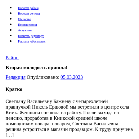
Новости района
Новости региона
Общество
Происшествия
Актуально
Написать редактору
Реклама, объявления
Район
Вторая молодость пришла!
Редакция
Опубликовано:
05.03.2023
Кратко
Светлану Васильевну Бажневу с четырехлетней
правнучкой Николь Ершовой мы встретили в центре села
Киик. Женщина спешила на работу. После выхода на
пенсию, проработав в Киикской средней школе
помощником повара, поваром, Светлана Васильевна
решила устроиться в магазин продавцом. К труду приучена
[…]