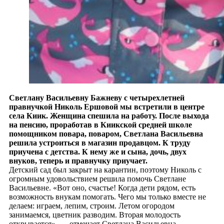
Светлану Васильевну Бажневу с четырехлетней
правнучкой Николь Ершовой мы встретили в центре
села Киик. Женщина спешила на работу. После выхода
на пенсию, проработав в Киикской средней школе
помощником повара, поваром, Светлана Васильевна
решила устроиться в магазин продавцом. К труду
приучена с детства. К нему же и сына, дочь, двух
внуков, теперь и правнучку приучает.
Детский сад был закрыт на карантин, поэтому Николь с
огромным удовольствием решила помочь Светлане
Васильевне. «Вот оно, счастье! Когда дети рядом, есть
возможность внукам помогать. Чего мы только вместе не
делаем: играем, лепим, строим. Летом огородом
занимаемся, цветник разводим. Вторая молодость
открывается», — отмечает Светлана Васильевна.