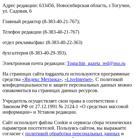
Адрес редакции: 633456, Новосибирская область, г.Тогучин,
ул. Садовая, 6
Главный редактор (8-383-40-21-767);
Телефон редакции (8-383-40-21-767)
отдел рекламы/факс (8-383-40-22-363)
бухгалтерия (8-383-40-29-393).
Электронная почта редакции:
Toguchin
_
gazeta
_
red
@
nso
.ru
На страницах сайта toggazeta.ru используются программные
средства
«Яндекс Метрика»
,
«LiveInternet»
. С политикой
конфиденциальности и защите персональных данных можно
ознакомиться на страницах данных ресурсов.
Учредитель осуществляет свои права в соответствии с
Законом РФ от 27.12.1991 № 2124-1 «О средствах массовой
информации» и Уставом редакции.
Сайт использует файлы Cookie и сервисы сбора технических
параметров посетителей. Пользуясь сайтом, вы выражаете
согласие с
политикой обработки персональных данных
и