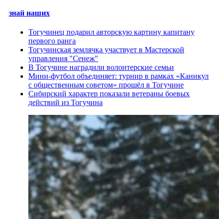
знай наших
Тогучинец подарил авторскую картину капитану
первого ранга
Тогучинская землячка участвует в Мастерской
управления "Сенеж"
В Тогучине наградили волонтерские семьи
Мини-футбол объединяет: турнир в рамках «Каникул
с общественным советом» прошёл в Тогучине
Сибирский характер показали ветераны боевых
действий из Тогучина