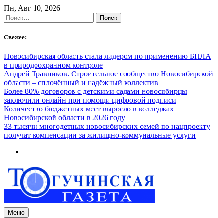
Skip
Пн, Авг 10, 2026
to
Найти:
content
Свежее:
Новосибирская область стала лидером по применению БПЛА
в природоохранном контроле
Андрей Травников: Строительное сообщество Новосибирской
области – сплочённый и надёжный коллектив
Более 80% договоров с детскими садами новосибирцы
заключили онлайн при помощи цифровой подписи
Количество бюджетных мест выросло в колледжах
Новосибирской области в 2026 году
33 тысячи многодетных новосибирских семей по нацпроекту
получат компенсации за жилищно-коммунальные услуги
Меню