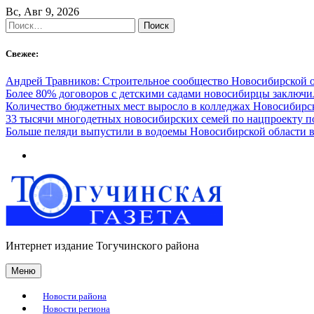
Skip
Вс, Авг 9, 2026
to
Найти:
content
Свежее:
Андрей Травников: Строительное сообщество Новосибирской 
Более 80% договоров с детскими садами новосибирцы заключ
Количество бюджетных мест выросло в колледжах Новосибирск
33 тысячи многодетных новосибирских семей по нацпроекту 
Больше пеляди выпустили в водоемы Новосибирской области в
Интернет издание Тогучинского района
Меню
Новости района
Новости региона