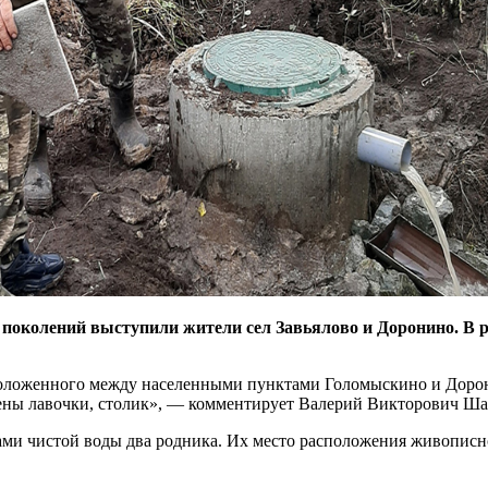
околений выступили жители сел Завьялово и Доронино. В ра
оложенного между населенными пунктами Голомыскино и Доронин
влены лавочки, столик», — комментирует Валерий Викторович Ш
ами чистой воды два родника. Их место расположения живописн