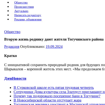
Общество
Происшествия
Актуально
Написать редактору
Реклама, объявления
Общество
Вторую жизнь роднику дают жители Тогучинского района
Редакция
Опубликовано:
19.09.2024
Кратко
С инициативой сохранить природный родник для будущих поко
Шарыкалов – коренной житель этих мест. «Мы продолжаем б
ДзенНовости
В Сурковской школе есть пятая трудовая четверть
Сотрудники Дома культуры села Златоуст приглашают 
Почему так подорожало посещение бани в Тогучине?
В Новосибирской области отступает жара
Тогучинская землячка участвует в Мастерской управле