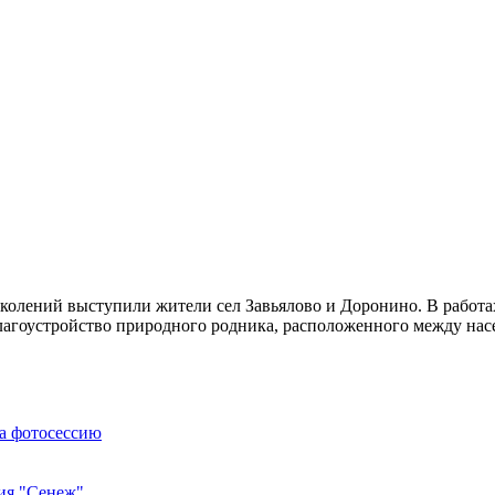
лений выступили жители сел Завьялово и Доронино. В работах 
лагоустройство природного родника, расположенного между на
на фотосессию
ния "Сенеж"