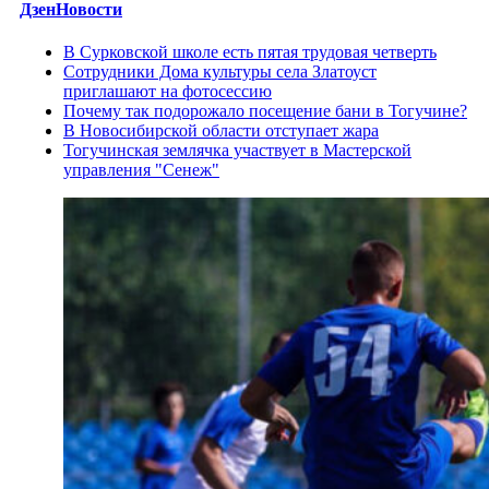
ДзенНовости
В Сурковской школе есть пятая трудовая четверть
Сотрудники Дома культуры села Златоуст
приглашают на фотосессию
Почему так подорожало посещение бани в Тогучине?
В Новосибирской области отступает жара
Тогучинская землячка участвует в Мастерской
управления "Сенеж"