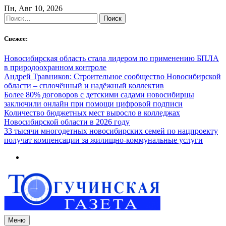
Skip
Пн, Авг 10, 2026
to
Найти:
content
Свежее:
Новосибирская область стала лидером по применению БПЛА
в природоохранном контроле
Андрей Травников: Строительное сообщество Новосибирской
области – сплочённый и надёжный коллектив
Более 80% договоров с детскими садами новосибирцы
заключили онлайн при помощи цифровой подписи
Количество бюджетных мест выросло в колледжах
Новосибирской области в 2026 году
33 тысячи многодетных новосибирских семей по нацпроекту
получат компенсации за жилищно-коммунальные услуги
Меню