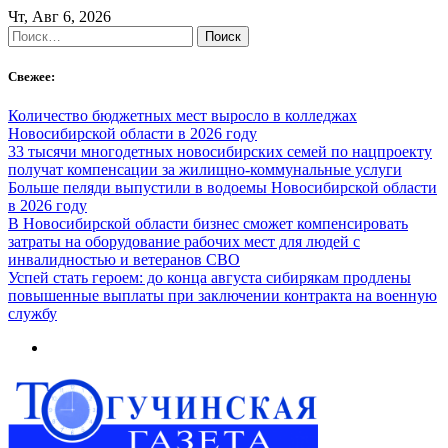
Skip
Чт, Авг 6, 2026
to
Найти:
content
Свежее:
Количество бюджетных мест выросло в колледжах
Новосибирской области в 2026 году
33 тысячи многодетных новосибирских семей по нацпроекту
получат компенсации за жилищно-коммунальные услуги
Больше пеляди выпустили в водоемы Новосибирской области
в 2026 году
В Новосибирской области бизнес сможет компенсировать
затраты на оборудование рабочих мест для людей с
инвалидностью и ветеранов СВО
Успей стать героем: до конца августа сибирякам продлены
повышенные выплаты при заключении контракта на военную
службу