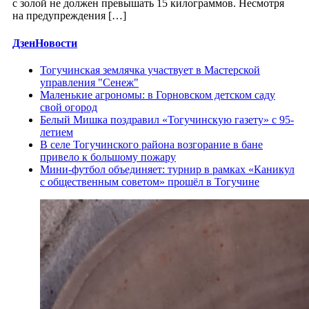
с золой не должен превышать 15 килограммов. Несмотря
на предупреждения […]
ДзенНовости
Тогучинская землячка участвует в Мастерской
управления "Сенеж"
Маленькие агрономы: в Горновском детском саду
свой огород
Белый Мишка поздравил «Тогучинскую газету» с 95-
летием
В селе Тогучинского района возгорание в бане
привело к большому пожару
Мини-футбол объединяет: турнир в рамках «Каникул
с общественным советом» прошёл в Тогучине