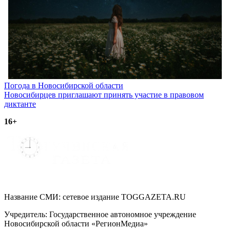
Навигация
Погода в Новосибирской области
Новосибирцев приглашают принять участие в правовом
по
диктанте
записям
16+
Название СМИ: cетевое издание TOGGAZETA.RU
Учредитель: Государственное автономное учреждение
Новосибирской области «РегионМедиа»