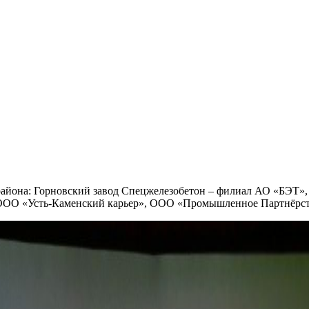
 района: Горновский завод Спецжелезобетон – филиал АО «БЭТ
ООО «Усть-Каменский карьер», ООО «Промышленное Партнёрст