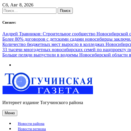
Skip
Сб, Авг 8, 2026
to
Найти:
content
Свежее:
Андрей Травников: Строительное сообщество Новосибирской 
Более 80% договоров с детскими садами новосибирцы заключ
Количество бюджетных мест выросло в колледжах Новосибирск
33 тысячи многодетных новосибирских семей по нацпроекту 
Больше пеляди выпустили в водоемы Новосибирской области в
Интернет издание Тогучинского района
Меню
Новости района
Новости региона