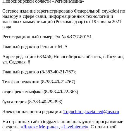
Новосибирской области «РегионМедиа»
Сетевое издание зарегистрировано Федеральной службой по
надзору в сфере связи, информационных технологий и
массовых коммуникаций (Роскомнадзор) от 19 января 2021
года
Регистрационный номер: Эл № ФС77-80151
Главный редактор Рехлинг М. А.
Адрес редакции: 633456, Новосибирская область, г.Тогучин,
ул. Садовая, 6
Главный редактор (8-383-40-21-767);
Телефон редакции (8-383-40-21-767)
отдел рекламы/факс (8-383-40-22-363)
бухгалтерия (8-383-40-29-393).
Электронная почта редакции:
Toguchin
_
gazeta
_
red
@
nso
.ru
На страницах сайта toggazeta.ru используются программные
средства
«Яндекс Метрика»
,
«LiveInternet»
. С политикой