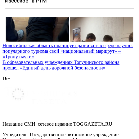
Навигация
Новосибирская область планирует развивать в сфере научно-
популярного туризма свой «национальный маршрут» –
по
«Тропу науки»
записям
В образовательных учреждениях Тогучинского района
прошел «Единый день дорожной безопасности»
16+
Название СМИ: cетевое издание TOGGAZETA.RU
Учредитель: Государственное автономное учреждение