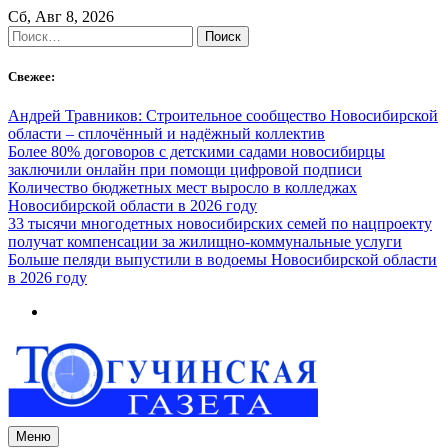
Skip
Сб, Авг 8, 2026
to
Найти:
content
Свежее:
Андрей Травников: Строительное сообщество Новосибирской
области – сплочённый и надёжный коллектив
Более 80% договоров с детскими садами новосибирцы
заключили онлайн при помощи цифровой подписи
Количество бюджетных мест выросло в колледжах
Новосибирской области в 2026 году
33 тысячи многодетных новосибирских семей по нацпроекту
получат компенсации за жилищно-коммунальные услуги
Больше пеляди выпустили в водоемы Новосибирской области
в 2026 году
Меню