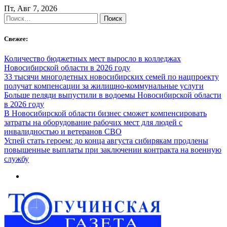
Skip
Пт, Авг 7, 2026
to
Найти:
content
Свежее:
Количество бюджетных мест выросло в колледжах
Новосибирской области в 2026 году
33 тысячи многодетных новосибирских семей по нацпроекту
получат компенсации за жилищно-коммунальные услуги
Больше пеляди выпустили в водоемы Новосибирской области
в 2026 году
В Новосибирской области бизнес сможет компенсировать
затраты на оборудование рабочих мест для людей с
инвалидностью и ветеранов СВО
Успей стать героем: до конца августа сибирякам продлены
повышенные выплаты при заключении контракта на военную
службу