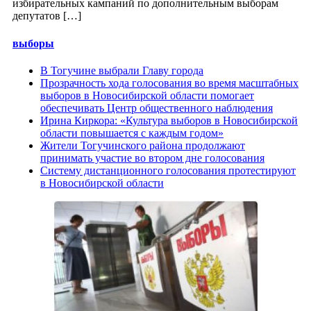
избирательных кампаний по дополнительным выборам
депутатов […]
выборы
В Тогучине выбрали Главу города
Прозрачность хода голосования во время масштабных
выборов в Новосибирской области помогает
обеспечивать Центр общественного наблюдения
Ирина Киркора: «Культура выборов в Новосибирской
области повышается с каждым годом»
Жители Тогучинского района продолжают
принимать участие во втором дне голосования
Систему дистанционного голосования протестируют
в Новосибирской области