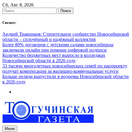
Skip
Сб, Авг 8, 2026
to
Найти:
content
Свежее:
Андрей Травников: Строительное сообщество Новосибирской
области – сплочённый и надёжный коллектив
Более 80% договоров с детскими садами новосибирцы
заключили онлайн при помощи цифровой подписи
Количество бюджетных мест выросло в колледжах
Новосибирской области в 2026 году
33 тысячи многодетных новосибирских семей по нацпроекту
получат компенсации за жилищно-коммунальные услуги
Больше пеляди выпустили в водоемы Новосибирской области
в 2026 году
Меню