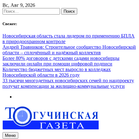
Skip
Вс, Авг 9, 2026
to
Найти:
content
Свежее:
Новосибирская область стала лидером по применению БПЛА
в природоохранном контроле
Андрей Травников: Строительное сообщество Новосибирской
области – сплочённый и надёжный коллектив
Более 80% договоров с детскими садами новосибирцы
заключили онлайн при помощи цифровой подписи
Количество бюджетных мест выросло в колледжах
Новосибирской области в 2026 году
33 тысячи многодетных новосибирских семей по нацпроекту
получат компенсации за жилищно-коммунальные услуги
Меню