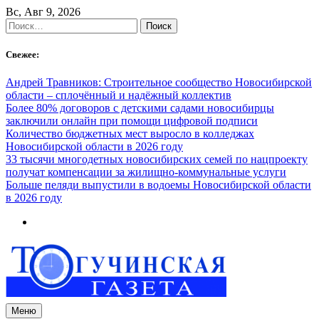
Skip
Вс, Авг 9, 2026
to
Найти:
content
Свежее:
Андрей Травников: Строительное сообщество Новосибирской
области – сплочённый и надёжный коллектив
Более 80% договоров с детскими садами новосибирцы
заключили онлайн при помощи цифровой подписи
Количество бюджетных мест выросло в колледжах
Новосибирской области в 2026 году
33 тысячи многодетных новосибирских семей по нацпроекту
получат компенсации за жилищно-коммунальные услуги
Больше пеляди выпустили в водоемы Новосибирской области
в 2026 году
Меню