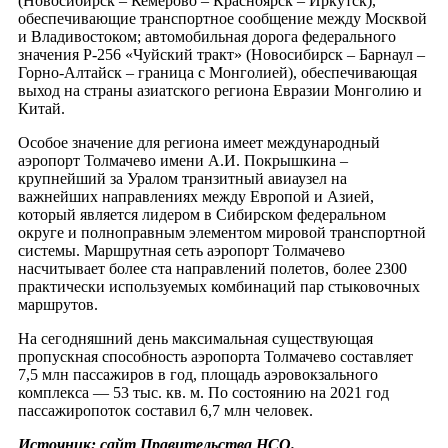
(Новосибирск – Кемерово – Красноярск – Иркутск),
обеспечивающие транспортное сообщение между Москвой
и Владивостоком; автомобильная дорога федерального
значения Р-256 «Чуйский тракт» (Новосибирск – Барнаул –
Горно-Алтайск – граница с Монголией), обеспечивающая
выход на страны азиатского региона Евразии Монголию и
Китай.
Особое значение для региона имеет международный
аэропорт Толмачево имени А.И. Покрышкина –
крупнейший за Уралом транзитный авиаузел на
важнейших направлениях между Европой и Азией,
который является лидером в Сибирском федеральном
округе и полноправным элементом мировой транспортной
системы. Маршрутная сеть аэропорт Толмачево
насчитывает более ста направлений полетов, более 2300
практически используемых комбинаций пар стыковочных
маршрутов.
На сегодняшний день максимальная существующая
пропускная способность аэропорта Толмачево составляет
7,5 млн пассажиров в год, площадь аэровокзального
комплекса — 53 тыс. кв. м. По состоянию на 2021 год
пассажиропоток составил 6,7 млн человек.
Источник: сайт Правительства НСО.