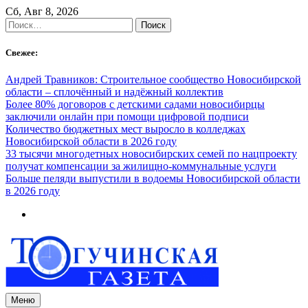
Skip
Сб, Авг 8, 2026
to
Найти:
content
Свежее:
Андрей Травников: Строительное сообщество Новосибирской
области – сплочённый и надёжный коллектив
Более 80% договоров с детскими садами новосибирцы
заключили онлайн при помощи цифровой подписи
Количество бюджетных мест выросло в колледжах
Новосибирской области в 2026 году
33 тысячи многодетных новосибирских семей по нацпроекту
получат компенсации за жилищно-коммунальные услуги
Больше пеляди выпустили в водоемы Новосибирской области
в 2026 году
Меню