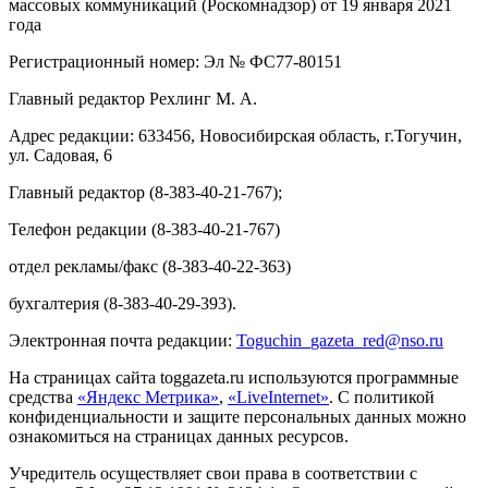
массовых коммуникаций (Роскомнадзор) от 19 января 2021
года
Регистрационный номер: Эл № ФС77-80151
Главный редактор Рехлинг М. А.
Адрес редакции: 633456, Новосибирская область, г.Тогучин,
ул. Садовая, 6
Главный редактор (8-383-40-21-767);
Телефон редакции (8-383-40-21-767)
отдел рекламы/факс (8-383-40-22-363)
бухгалтерия (8-383-40-29-393).
Электронная почта редакции:
Toguchin
_
gazeta
_
red
@
nso
.ru
На страницах сайта toggazeta.ru используются программные
средства
«Яндекс Метрика»
,
«LiveInternet»
. С политикой
конфиденциальности и защите персональных данных можно
ознакомиться на страницах данных ресурсов.
Учредитель осуществляет свои права в соответствии с