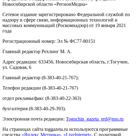
Новосибирской области «РегионМедиа»
Сетевое издание зарегистрировано Федеральной службой по
надзору в сфере связи, информационных технологий и
массовых коммуникаций (Роскомнадзор) от 19 января 2021
года
Регистрационный номер: Эл № ФС77-80151
Главный редактор Рехлинг М. А.
Адрес редакции: 633456, Новосибирская область, г.Тогучин,
ул. Садовая, 6
Главный редактор (8-383-40-21-767);
Телефон редакции (8-383-40-21-767)
отдел рекламы/факс (8-383-40-22-363)
бухгалтерия (8-383-40-29-393).
Электронная почта редакции:
Toguchin
_
gazeta
_
red
@
nso
.ru
На страницах сайта toggazeta.ru используются программные
средства
«Яндекс Метрика»
,
«LiveInternet»
. С политикой