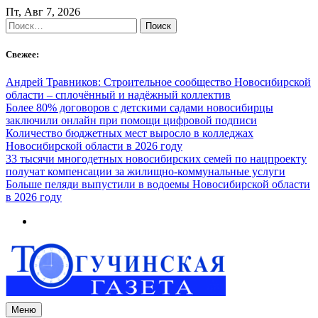
Skip
Пт, Авг 7, 2026
to
Найти:
content
Свежее:
Андрей Травников: Строительное сообщество Новосибирской
области – сплочённый и надёжный коллектив
Более 80% договоров с детскими садами новосибирцы
заключили онлайн при помощи цифровой подписи
Количество бюджетных мест выросло в колледжах
Новосибирской области в 2026 году
33 тысячи многодетных новосибирских семей по нацпроекту
получат компенсации за жилищно-коммунальные услуги
Больше пеляди выпустили в водоемы Новосибирской области
в 2026 году
Меню