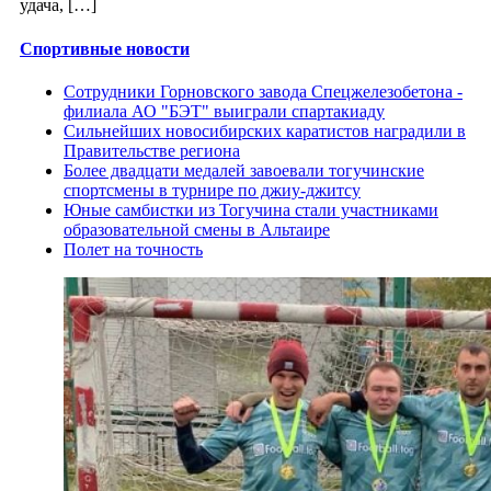
удача, […]
Спортивные новости
Сотрудники Горновского завода Спецжелезобетона -
филиала АО "БЭТ" выиграли спартакиаду
Сильнейших новосибирских каратистов наградили в
Правительстве региона
Более двадцати медалей завоевали тогучинские
спортсмены в турнире по джиу-джитсу
Юные самбистки из Тогучина стали участниками
образовательной смены в Альтаире
Полет на точность