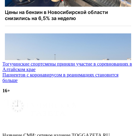
Навигация
Тогучинские спортсмены приняли участие в соревнованиях в
Алтайском крае
по
Пациентов с коронавирусом в реанимациях становится
записям
больше
16+
Название СМИ: cетевое издание TOGGAZETA.RU