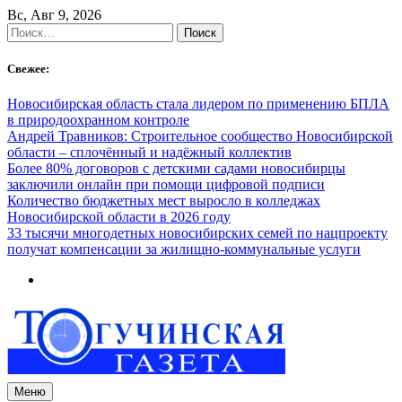
Skip
Вс, Авг 9, 2026
to
Найти:
content
Свежее:
Новосибирская область стала лидером по применению БПЛА
в природоохранном контроле
Андрей Травников: Строительное сообщество Новосибирской
области – сплочённый и надёжный коллектив
Более 80% договоров с детскими садами новосибирцы
заключили онлайн при помощи цифровой подписи
Количество бюджетных мест выросло в колледжах
Новосибирской области в 2026 году
33 тысячи многодетных новосибирских семей по нацпроекту
получат компенсации за жилищно-коммунальные услуги
Меню