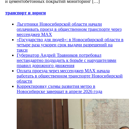
и цементобетонных покрытий мониторинг […]
транспорт и дороги
Льготники Новосибирской области начали
оплачивать проезд в общественном транспорте через
мессенджер MAX
«Государство для людей»: в Новосибирской области в
четыре раза ускорен срок выдачи разрешений на
такси
Губернатор Андрей Травников потребовал
нестандартно подходить к борьбе с нарушителями
правил дорожного движения
Оплата проезда через мессенджер МАХ начала
работать в общественном транспорте Новосибирской
области
Корректировку схемы развития метро в
Новосибирске завершат в апреле 2026 года