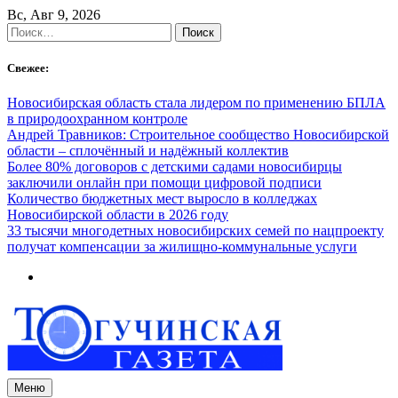
Skip
Вс, Авг 9, 2026
to
Найти:
content
Свежее:
Новосибирская область стала лидером по применению БПЛА
в природоохранном контроле
Андрей Травников: Строительное сообщество Новосибирской
области – сплочённый и надёжный коллектив
Более 80% договоров с детскими садами новосибирцы
заключили онлайн при помощи цифровой подписи
Количество бюджетных мест выросло в колледжах
Новосибирской области в 2026 году
33 тысячи многодетных новосибирских семей по нацпроекту
получат компенсации за жилищно-коммунальные услуги
Меню