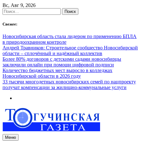
Skip
Вс, Авг 9, 2026
to
Найти:
content
Свежее:
Новосибирская область стала лидером по применению БПЛА
в природоохранном контроле
Андрей Травников: Строительное сообщество Новосибирской
области – сплочённый и надёжный коллектив
Более 80% договоров с детскими садами новосибирцы
заключили онлайн при помощи цифровой подписи
Количество бюджетных мест выросло в колледжах
Новосибирской области в 2026 году
33 тысячи многодетных новосибирских семей по нацпроекту
получат компенсации за жилищно-коммунальные услуги
Меню