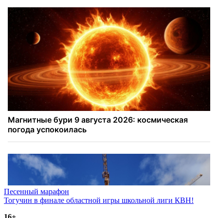
Навигация
Песенный марафон
Тогучин в финале областной игры школьной лиги КВН!
по
16+