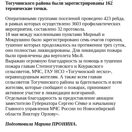
Тогучинского района были зарегистрированы 162
термические точки.
Оперативными группами поселений проведено 423 рейда,
в рамках которых осуществлено 3603 профилактических
мероприятия, составлено 32 протокола.
18 мая между населенными пунктами Мирный и
Мокрушино было зарегистрировано семь очагов горения,
тушение которых продолжалось на протяжении трех суток,
они полностью ликвидированы. Для ликвидации пожара
были привлечены два вертолета Ми-8.
Выражаю огромную благодарность за помощь в тушении
пожара главам Степногутовского и Коуракского
сельсоветов, МЧС, ГАУ НСО «Тогучинский лесхоз»,
неравнодушным жителям. А также всем главам
сельсоветов Тогучинского района за бдительность и всем
жителям, которые сообщают о пожарах, принимают
активное участие в ликвидации возгораний.
Отдельная благодарность за предоставление авиации
заместителю Губернатора Сергею Сёмке и начальнику
Главного управления МЧС России по Новосибирской
области Виктору Орлову».
Подготовила Марина ПРОНИНА.