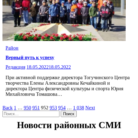
Район
Верный путь к успеху
Редакция
18.05.2022
18.05.2022
При активной поддержке директора Тогучинского Центра
творчества Елены Александровны Кечайкиной и
директора Центра физической культуры и спорта Юрия
Михайловича Томашова…
Пагинация
Back
1
…
950
951
952
953
954
…
1 038
Next
Найти:
записей