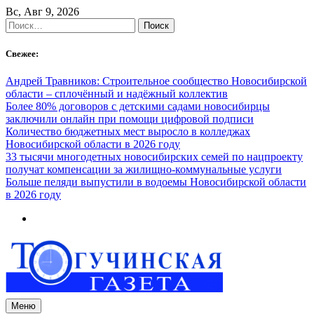
Skip
Вс, Авг 9, 2026
to
Найти:
content
Свежее:
Андрей Травников: Строительное сообщество Новосибирской
области – сплочённый и надёжный коллектив
Более 80% договоров с детскими садами новосибирцы
заключили онлайн при помощи цифровой подписи
Количество бюджетных мест выросло в колледжах
Новосибирской области в 2026 году
33 тысячи многодетных новосибирских семей по нацпроекту
получат компенсации за жилищно-коммунальные услуги
Больше пеляди выпустили в водоемы Новосибирской области
в 2026 году
Меню