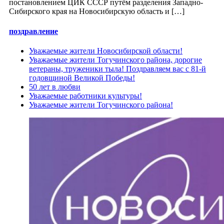
постановлением ЦИК СССР путём разделения Западно-
Сибирского края на Новосибирскую область и […]
поздравление
Уважаемые жители Новосибирской области!
Уважаемые жители Тогучинского района, дорогие
ветераны, труженики тыла! Поздравляем вас с 81-й
годовщиной Великой Победы!
50 лет в любви
Уважаемые работники культуры!
Уважаемые жители Тогучинского района!