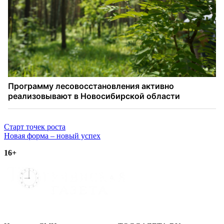
Навигация
Старт точек роста
Новая форма – новый успех
по
16+
записям