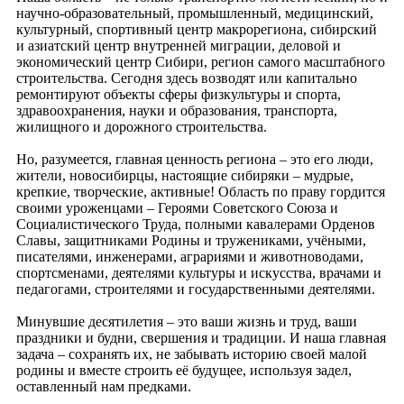
научно-образовательный, промышленный, медицинский,
культурный, спортивный центр макрорегиона, сибирский
и азиатский центр внутренней миграции, деловой и
экономический центр Сибири, регион самого масштабного
строительства. Сегодня здесь возводят или капитально
ремонтируют объекты сферы физкультуры и спорта,
здравоохранения, науки и образования, транспорта,
жилищного и дорожного строительства.
Но, разумеется, главная ценность региона – это его люди,
жители, новосибирцы, настоящие сибиряки – мудрые,
крепкие, творческие, активные! Область по праву гордится
своими уроженцами – Героями Советского Союза и
Социалистического Труда, полными кавалерами Орденов
Славы, защитниками Родины и тружениками, учёными,
писателями, инженерами, аграриями и животноводами,
спортсменами, деятелями культуры и искусства, врачами и
педагогами, строителями и государственными деятелями.
Минувшие десятилетия – это ваши жизнь и труд, ваши
праздники и будни, свершения и традиции. И наша главная
задача – сохранять их, не забывать историю своей малой
родины и вместе строить её будущее, используя задел,
оставленный нам предками.