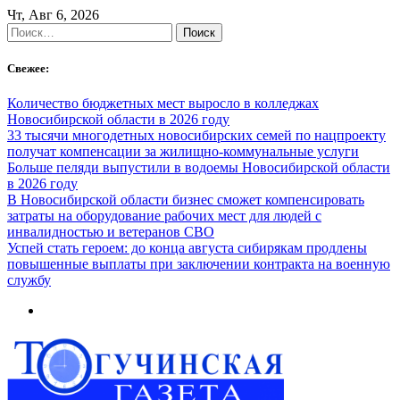
Skip
Чт, Авг 6, 2026
to
Найти:
content
Свежее:
Количество бюджетных мест выросло в колледжах
Новосибирской области в 2026 году
33 тысячи многодетных новосибирских семей по нацпроекту
получат компенсации за жилищно-коммунальные услуги
Больше пеляди выпустили в водоемы Новосибирской области
в 2026 году
В Новосибирской области бизнес сможет компенсировать
затраты на оборудование рабочих мест для людей с
инвалидностью и ветеранов СВО
Успей стать героем: до конца августа сибирякам продлены
повышенные выплаты при заключении контракта на военную
службу