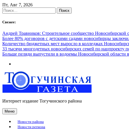
Skip
Пт, Авг 7, 2026
to
Найти:
content
Свежее:
Андрей Травников: Строительное сообщество Новосибирской 
Более 80% договоров с детскими садами новосибирцы заключ
Количество бюджетных мест выросло в колледжах Новосибирск
33 тысячи многодетных новосибирских семей по нацпроекту 
Больше пеляди выпустили в водоемы Новосибирской области в
Интернет издание Тогучинского района
Меню
Новости района
Новости региона