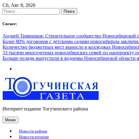
Skip
Сб, Авг 8, 2026
to
Найти:
content
Свежее:
Андрей Травников: Строительное сообщество Новосибирской 
Более 80% договоров с детскими садами новосибирцы заключ
Количество бюджетных мест выросло в колледжах Новосибирск
33 тысячи многодетных новосибирских семей по нацпроекту 
Больше пеляди выпустили в водоемы Новосибирской области в
Интернет издание Тогучинского района
Меню
Новости района
Новости региона